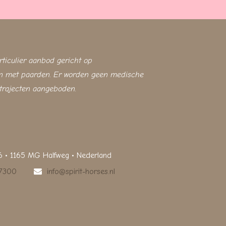
rticulier aanbod gericht op
ten met paarden. Er worden geen medische
trajecten aangeboden.
6 • 1165 MG Halfweg • Nederland
57300
info@spirit-horses.nl