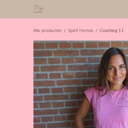
Overslaan naar inhoud
Home
Over mij
Services
Kid
Alle producten
Spirit Horses
Coaching 1:1