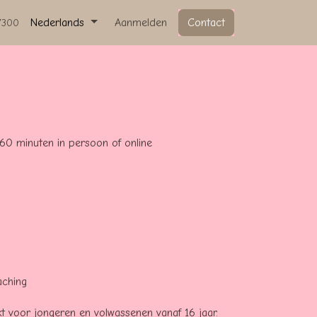
Nederlands
Aanmelden
Contact
7300
 60 minuten in persoon of online
aching
kt voor jongeren en volwassenen vanaf 16 jaar.