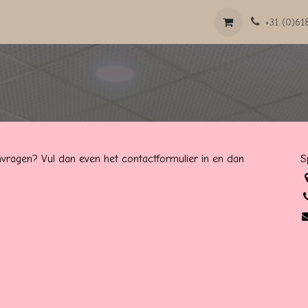
ds
Shop
Forum
+31 (0)6
anvragen? Vul dan even het contactformulier in en dan
S