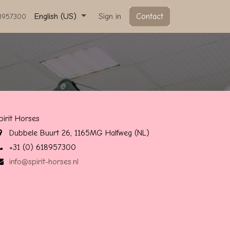
English (US)
Sign in
Contact
18957300
pirit Horses
Dubbele Buurt 26, 1165MG Halfweg (NL)
+31 (0) 618957300
info@spirit-horses.nl