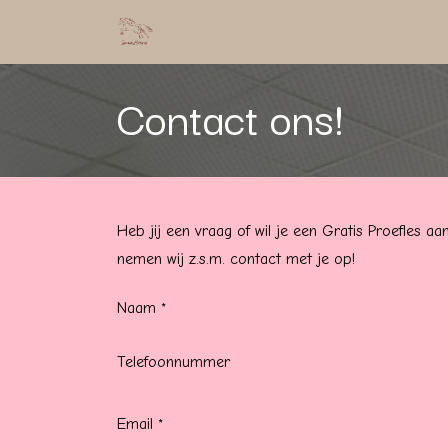
Skip to Content
Home
About us
Diensten
Ki
Contact ons!
Heb jij een vraag of wil je een Gratis Proefles a
nemen wij z.s.m. contact met je op!
Naam
*
Telefoonnummer
Email
*